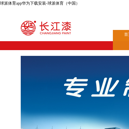
球派体育app华为下载安装-球派体育（中国）
首