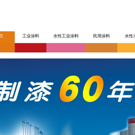
页
工业涂料
水性工业涂料
民用涂料
水性