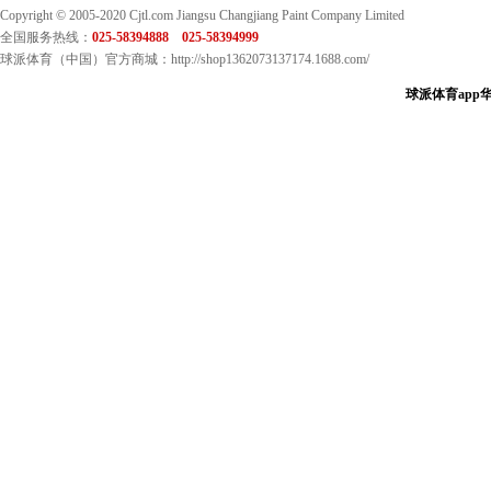
Copyright © 2005-2020 Cjtl.com Jiangsu Changjiang Paint Company Limited
全国服务热线：
025-58394888 025-58394999
球派体育（中国）官方商城：http://shop1362073137174.1688.com/
球派体育app