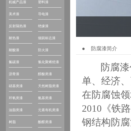
机械产品漆
塑料漆
美术漆
导电漆
反射隔热漆
绝缘漆
耐热漆
烟囱标志漆
●
防腐漆简介
耐酸漆
防火漆
氟碳漆
氯化聚烯烃漆
防腐漆作
沥青漆
醇酸类漆
单、经济、
硝基类漆
天然树脂类漆
在防腐蚀领
环氧类漆
氨基类漆
2010《
油脂类漆
元素有机类漆
钢结构防腐
树脂
酚醛类漆