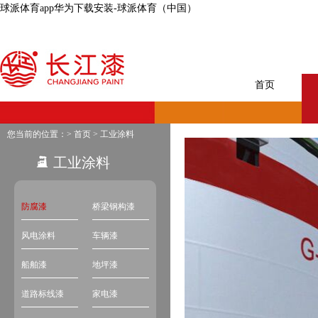
球派体育app华为下载安装-球派体育（中国）
首页
您当前的位置：>
首页
>
工业涂料
工业涂料
防腐漆
桥梁钢构漆
风电涂料
车辆漆
船舶漆
地坪漆
道路标线漆
家电漆