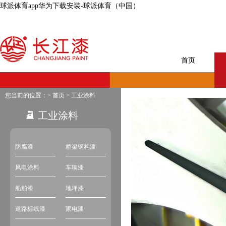
球派体育app华为下载安装-球派体育（中国）
首页
您当前的位置：>
首页
>
工业涂料
工业涂料
防腐漆
桥梁钢构漆
风电涂料
车辆漆
船舶漆
地坪漆
道路标线漆
家电漆