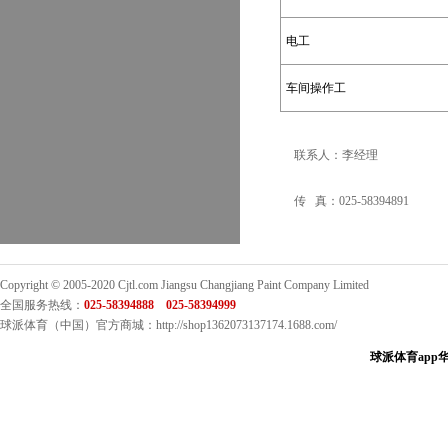
电工
车间操作工
联系人：李经理
传 真：025-58394891
Copyright © 2005-2020 Cjtl.com Jiangsu Changjiang Paint Company Limited
全国服务热线：
025-58394888 025-58394999
球派体育（中国）官方商城：http://shop1362073137174.1688.com/
球派体育app