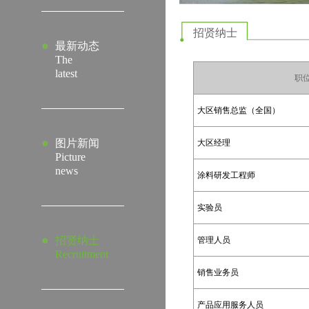
招贤纳士
最新动态
The
latest
职
大区销售总监（全国）
图片新闻
大区经理
Picture
news
涂料研发工程师
实验员
招贤纳士
管理人员
Recruitment
销售业务员
产品应用服务人员