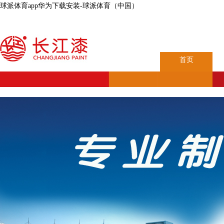
球派体育app华为下载安装-球派体育（中国）
首页