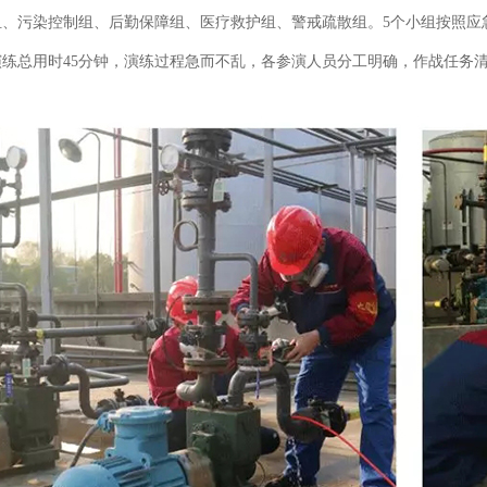
组、污染控制组、后勤保障组、医疗救护组、警戒疏散组。5个小组按照应
演练总用时45分钟，演练过程急而不乱，各参演人员分工明确，作战任务