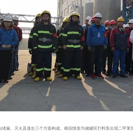
漏、灭火及逃生三个方面构成。模拟情形为储罐区打料泵出现二甲苯泄