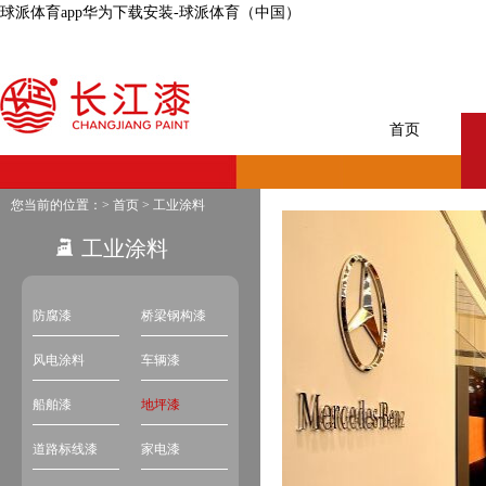
球派体育app华为下载安装-球派体育（中国）
首页
您当前的位置：>
首页
>
工业涂料
工业涂料
防腐漆
桥梁钢构漆
风电涂料
车辆漆
船舶漆
地坪漆
道路标线漆
家电漆