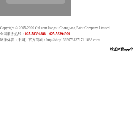
Copyright © 2005-2020 Cjtl.com Jiangsu Changjiang Paint Company Limited
全国服务热线：
025-58394888 025-58394999
球派体育（中国）官方商城：http://shop1362073137174.1688.com/
球派体育app