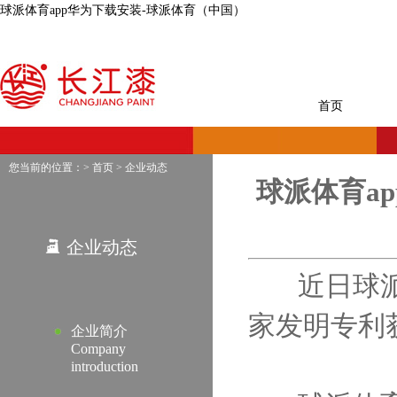
球派体育app华为下载安装-球派体育（中国）
首页
您当前的位置：>
首页
>
企业动态
球派体育a
企业动态
近日球派体
家发明专利
企业简介
Company
introduction