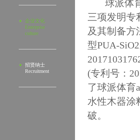
球派体育a
三项发明专
企业文化
Enterprise
及其制备方法
culture
型PUA-S
201710
招贤纳士
(专利号：2
Recruitment
了球派体育
水性木器涂
破。