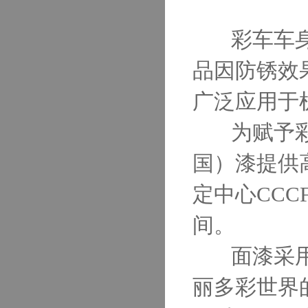
彩车车身底
品因防锈效
广泛应用于
为赋予彩车
国）漆提供
定中心CC
间。
面漆采用漆
丽多彩世界