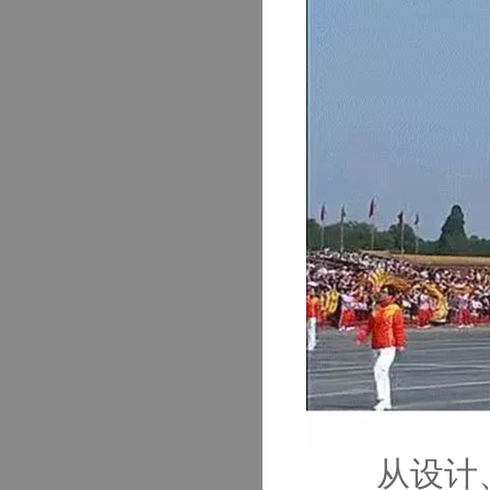
从设计、制