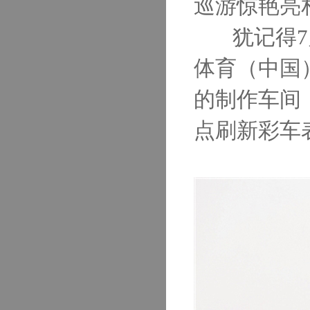
巡游惊艳亮
犹记得7月
体育（中国
的制作车间
点刷新彩车