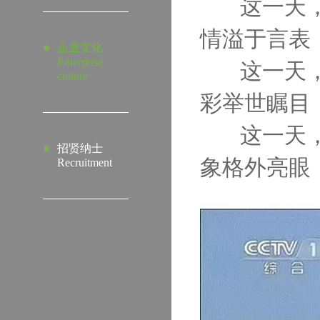
这一天， 
情溢于言表
企业文化
Enterprise
这一天，盛
culture
彩举世瞩目
这一天，江
招贤纳士
象格外亮眼
Recruitment