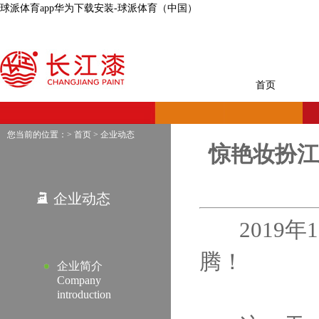
球派体育app华为下载安装-球派体育（中国）
首页
您当前的位置：>
首页
>
企业动态
惊艳妆扮江
企业动态
2019年
腾！
企业简介
Company
introduction