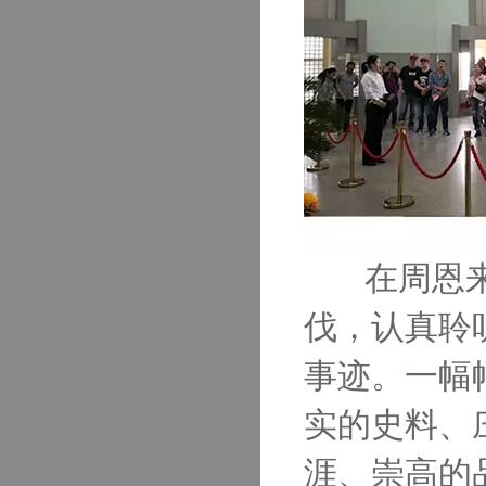
在周恩来纪
伐，认真聆
事迹。一幅
实的史料、
涯、崇高的