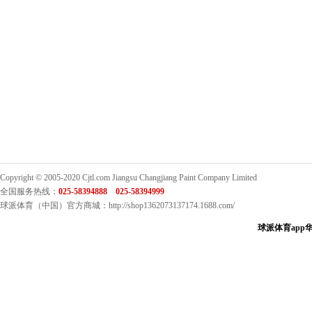
Copyright © 2005-2020 Cjtl.com Jiangsu Changjiang Paint Company Limited
全国服务热线：
025-58394888 025-58394999
球派体育（中国）官方商城：http://shop1362073137174.1688.com/
球派体育app