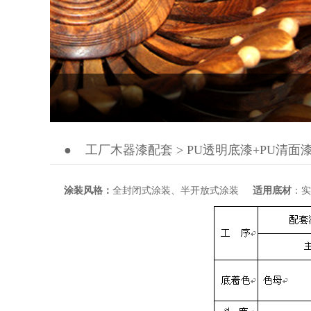
●
工厂木器漆配套 > PU透明底漆+PU清面
涂装风格：
全封闭式涂装、半开放式涂装
适用底材
：