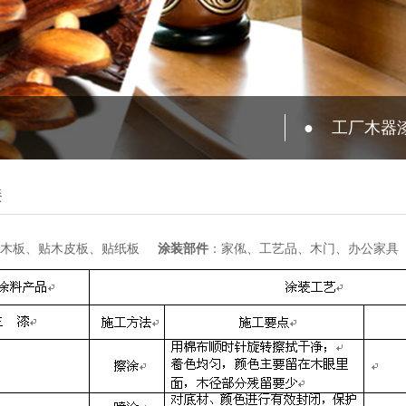
●
工厂木器
漆
实木板、贴木皮板、贴纸板
涂装部件
：家俬、工艺品、木门、办公家