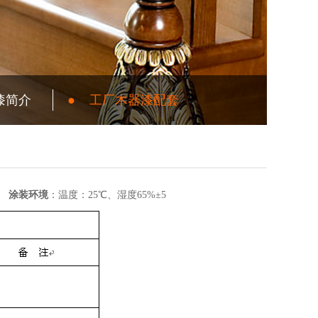
漆简介
●
工厂木器漆配套
具
涂
装环境
：温度：25℃、湿度65%±5