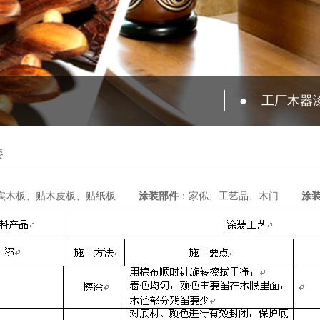
●
工厂木器
漆
实木板、贴木皮板、贴纸板
涂装部件
：家俬、工艺品、木门
涂