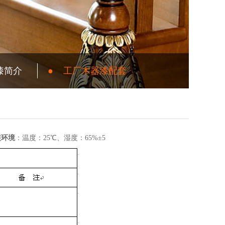
漆简介
●
工厂木器漆配套
装环境
：温度：25℃、湿度：65%±5