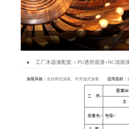
●
工厂木器漆配套 > PU透明底漆+NC清面
涂装风格：
全封闭式涂装、半开放式涂装
适用底材
：