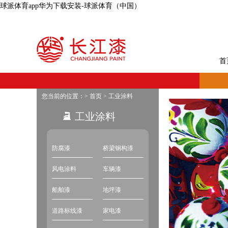
球派体育app华为下载安装-球派体育（中国）
首
您当前的位置：>
首页
>
工业涂料
工业涂料
防腐漆
桥梁钢构漆
风电涂料
车辆漆
船舶漆
地坪漆
道路标线漆
家电漆