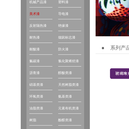
机械产品漆
塑料漆
美术漆
导电漆
反射隔热漆
绝缘漆
耐热漆
烟囱标志漆
●
系列产品
耐酸漆
防火漆
氟碳漆
氯化聚烯烃漆
沥青漆
醇酸类漆
硝基类漆
天然树脂类漆
环氧类漆
氨基类漆
油脂类漆
元素有机类漆
树脂
酚醛类漆